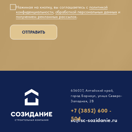
Нажимая на кнопку, вы соглашаетесь с
политикой
конфиденциальности
,
обработкой персональных данных
и
получением рекламных рассылок
.
ОТПРАВИТЬ
656037, Алтайский край,
город Барнаул, улица Северо-
Западная, 2В
+7 (3852) 600 -
504
sc@sc-sozidanie.ru