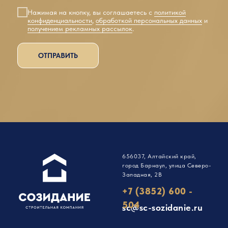
Нажимая на кнопку, вы соглашаетесь с
политикой
конфиденциальности
,
обработкой персональных данных
и
получением рекламных рассылок
.
ОТПРАВИТЬ
656037, Алтайский край,
город Барнаул, улица Северо-
Западная, 2В
+7 (3852) 600 -
504
sc@sc-sozidanie.ru