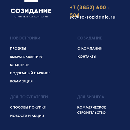
+7 (3852) 600 -
504
sc@sc-sozidanie.ru
НОВОСТРОЙКИ
СОЗИДАНИЕ
ПРОЕКТЫ
О КОМПАНИИ
КОНТАКТЫ
ВЫБРАТЬ КВАРТИРУ
КЛАДОВЫЕ
ПОДЗЕМНЫЙ ПАРКИНГ
КОММЕРЦИЯ
ДЛЯ ПОКУПАТЕЛЕЙ
ДЛЯ БИЗНЕСА
СПОСОБЫ ПОКУПКИ
КОММЕРЧЕСКОЕ
СТРОИТЕЛЬСТВО
НОВОСТИ И АКЦИИ