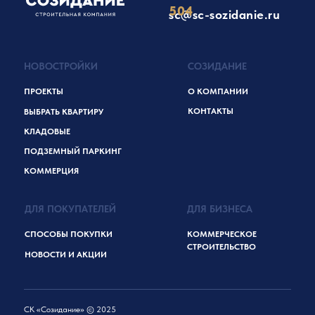
504
sc@sc-sozidanie.ru
НОВОСТРОЙКИ
СОЗИДАНИЕ
ПРОЕКТЫ
О КОМПАНИИ
КОНТАКТЫ
ВЫБРАТЬ КВАРТИРУ
КЛАДОВЫЕ
ПОДЗЕМНЫЙ ПАРКИНГ
КОММЕРЦИЯ
ДЛЯ ПОКУПАТЕЛЕЙ
ДЛЯ БИЗНЕСА
СПОСОБЫ ПОКУПКИ
КОММЕРЧЕСКОЕ
СТРОИТЕЛЬСТВО
НОВОСТИ И АКЦИИ
СК «Созидание» © 2025