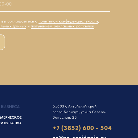
, вы соглашаетесь с
политикой конфиденциальности
,
альных данных
и
получением рекламных рассылок
.
 БИЗНЕСА
656037, Алтайский край,
город Барнаул, улица Северо-
МЕРЧЕСКОЕ
Западная, 2В
ОИТЕЛЬСТВО
+7 (3852) 600 - 504
sc@sc-sozidanie.ru